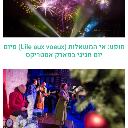
מופע: אי המשאלות (L'ile aux voeux) סיום
יום חגיגי בפארק אסטריקס