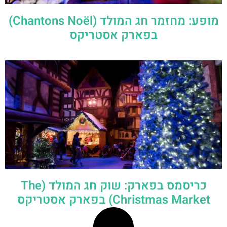
מופע: מחזמר חג המולד (Chantons Noël)
בפארק אסטריקס
כריסמס בפארק: שוק חג המולד (The
Christmas Market) בפארק אסטריקס