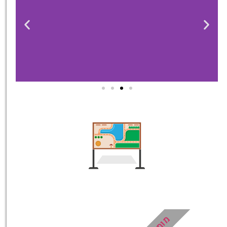
טיסות
מציאת
טיסה זולה?
לחצו
פה!
מומלץ