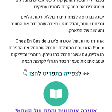
בעבודת יד ובשר מעושן קלות, שמתובלים בתבלינים
שמחזירים את המבקרים לזמנים עתיקים.
ישנה גם גרסה לצמחוניים הכוללת ירקות קלויים
וגבינות שונות, והכל מוגש בצורה שמכבדת את החוויה
והעיצוב של הפארק.
אחד מהסודות של הסנדוויצ'ים ב-Chez En Cas de
Panix הוא שהם מתובלים בתיבול שמסמל את הכפרים
הגאליים, עם עשבי תיבול כמו טימין, רוזמרין ובזיליקום
שמביאים את טעמי הכפר הגאלי לקדמת הבמה.
👀 ל
צ
פ
י
י
ה
ב
ת
פ
ר
י
ט
ל
ח
צ
ו
👇
אווירה אותנטית וקסם של פעם✨