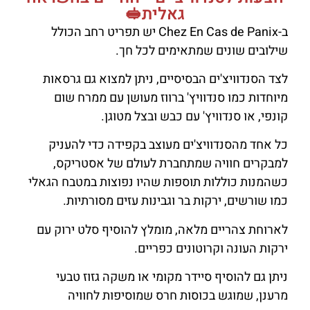
גאלית🥪
ב-Chez En Cas de Panix יש תפריט רחב הכולל
שילובים שונים שמתאימים לכל חך.
לצד הסנדוויצ'ים הבסיסיים, ניתן למצוא גם גרסאות
מיוחדות כמו סנדוויץ' ברווז מעושן עם ממרח שום
קונפי, או סנדוויץ' עם כבש ובצל מטוגן.
כל אחד מהסנדוויצ'ים מעוצב בקפידה כדי להעניק
למבקרים חוויה שמתחברת לעולם של אסטריקס,
כשהמנות כוללות תוספות שהיו נפוצות במטבח הגאלי
כמו שורשים, ירקות בר וגבינות עזים מסורתיות.
לארוחת צהריים מלאה, מומלץ להוסיף סלט ירוק עם
ירקות העונה וקרוטונים כפריים.
ניתן גם להוסיף סיידר מקומי או משקה גזוז טבעי
מרענן, שמוגש בכוסות חרס שמוסיפות לחוויה