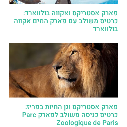
פארק אסטריקס ואקווה בולווארד:
כרטיס משולב עם פארק המים אקווה
בולווארד
פארק אסטריקס וגן החיות בפריז:
כרטיס כניסה משולב לפארק Parc
Zoologique de Paris