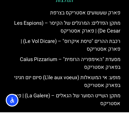
המלצות
פארק שעשועים אסטריקס בצרפת
מתקן הפדלים: המרגלים של הקיסר – (Les Espions
De Cesar) | פארק אסטריקס
רכבת ההרים "טיסת איקרוס" – (Le Vol Dicare) |
פארק אסטריקס
מסעדת "האימפריה הרומית" – Caïus Pizzarium
בפארק אסטריקס
מופע: אי המשאלות (L'ile aux voeux) סיום יום חגיגי
בפארק אסטריקס
מתקן השייט הסוער של הגאלים – (La Galere) | פארק
אסטריקס
Powered by
GetYourGuide