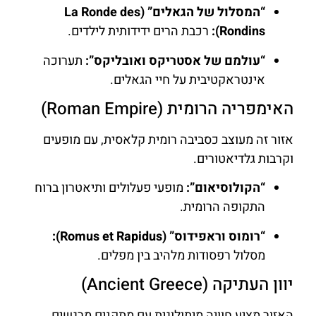
“המסלול של הגאלים” (La Ronde des
Rondins):
רכבת הרים ידידותית לילדים.
“עולמם של אסטריקס ואובליקס”:
תערוכה
אינטראקטיבית על חיי הגאלים.
האימפריה הרומית (Roman Empire)
אזור זה מעוצב כסביבה רומית קלאסית, עם מופעים
וקרבות גלדיאטורים.
“הקולוסיאום”:
מופעי פעלולים ותיאטרון ברוח
התקופה הרומית.
“רומוס וראפידוס” (Romus et Rapidus):
מסלול רפסודות מלהיב בין מפלים.
יוון העתיקה (Ancient Greece)
האזור מציע חוויה מיתולוגית עם מתקנים מרגשים.