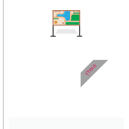
מציאת
טיסה זולה?
לחצו
פה!
מומלץ