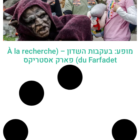
מופע: בעקבות השדון – (À la recherche
du Farfadet) פארק אסטריקס