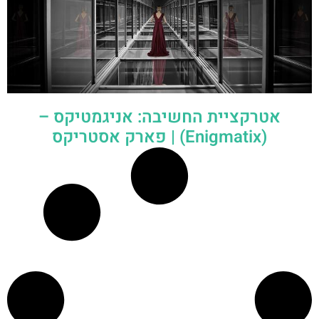
אטרקציית החשיבה: אניגמטיקס –
(Enigmatix) | פארק אסטריקס