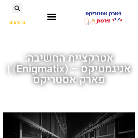
כרטיסים
אטרקציית החשיבה:
אניגמטיקס – (Enigmatix) |
פארק אסטריקס