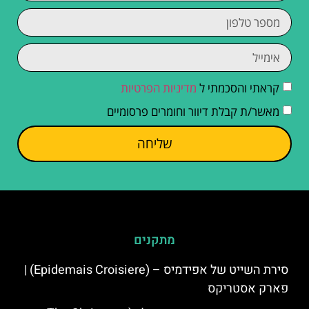
קראתי והסכמתי ל
מדיניות הפרטיות
מאשר/ת קבלת דיוור וחומרים פרסומיים
שליחה
מתקנים
סירת השייט של אפידמיס – (Epidemais Croisiere) |
פארק אסטריקס