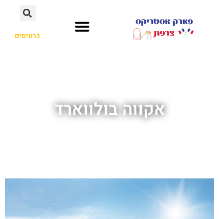
כרטיסים
אקווה בולווארד