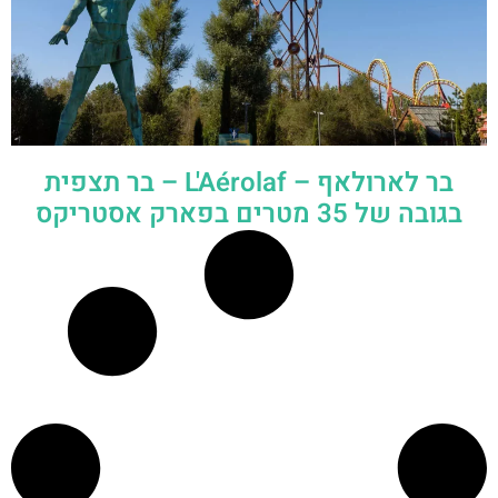
בר לארולאף – L'Aérolaf – בר תצפית
בגובה של 35 מטרים בפארק אסטריקס