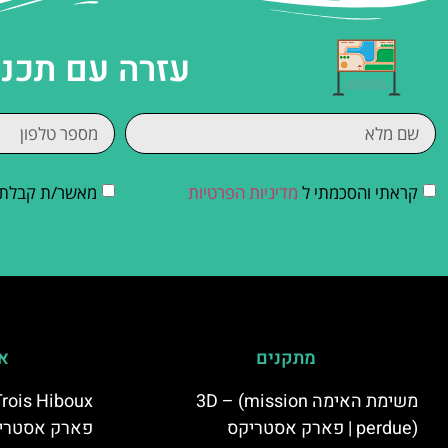
עזרה עם תכנו
קראתי והסכמתי ל
מדיניות הפרטיות
מאשר/ת קבלת די
מתקנים
אי
משימת האימה 3D – (mission
perdue) | פארק אסטריקס
פארק אסטרי