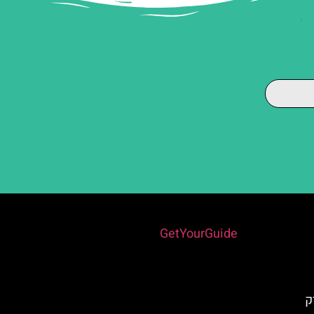
Powered by
GetYourGuide
 פארק