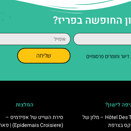
ן החופשה בפריז?
שליחה
וור וחומרים פרסומיים
פה לישון?
המלצות
Hôtel Des Trois Hiboux – מלון של
סירת השייט של אפידמיס –
קס בצרפת
(Epidemais Croisiere) |