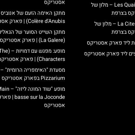
אסטריקס
Les Quais de Lutèce – מלון של
קס בצרפת
Colère d'Anubis) | פארק אסטריקס
La Cite Suspendue – מלון של
קס בצרפת
מתקן השייט הסוער של הגאלים
(La Galere) | פארק אסטריקס
ת ליד פארק אסטריקס
מופע: מפגש ע
ים ליד פארק אסטריקס
Characters) | פארק אסטריקס
Pizzarium בפארק אסטריקס
מופע "שוד המונה ליזה" 
basse sur la Joconde | פ
אסטריקס