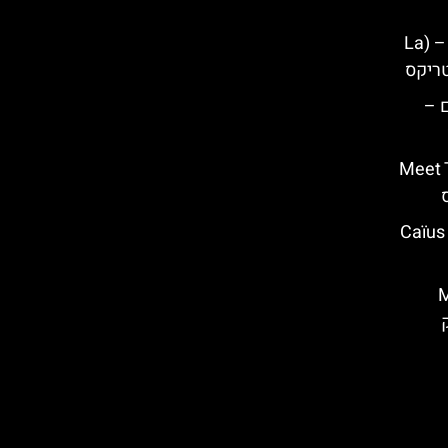
מתקן האימה הזעם של אנוביס – (La
 –
ם דמויות – (Meet The
מסעדת "האימפריה הרומית" – Caïus
– Main
ארק