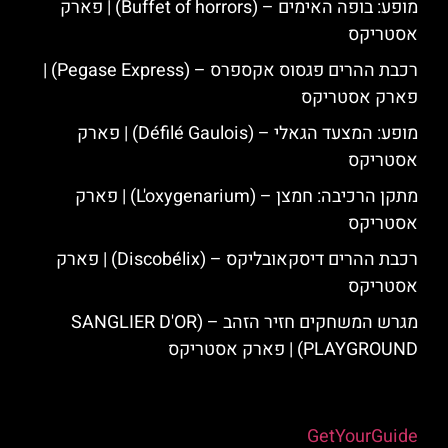
מופע: בופה האימים – (Buffet of horrors) | פארק
אסטריקס
רכבת ההרים פגסוס אקספרס – (Pegase Express) |
פארק אסטריקס
מופע: המצעד הגאלי – (Défilé Gaulois) | פארק
אסטריקס
מתקן הרכיבה: חמצן – (L'oxygenarium) | פארק
אסטריקס
רכבת ההרים דיסקאובליקס – (Discobélix) | פארק
אסטריקס
מגרש המשחקים חזיר הזהב – (SANGLIER D'OR
PLAYGROUND) | פארק אסטריקס
Powered by
GetYourGuide