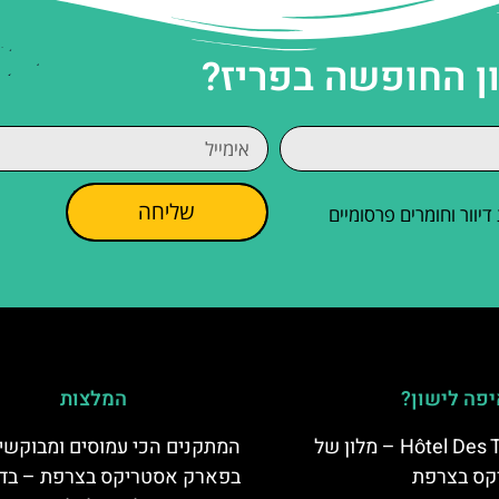
ן החופשה בפריז?
שליחה
וור וחומרים פרסומיים
פה לישון?
המלצות
Hôtel Des Trois Hiboux – מלון של
המתקנים הכי עמוסים ומבוקשי
קס בצרפת
בפארק אסטריקס בצרפת – בד