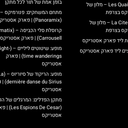
בזמן אמת של תור לכל מתקן
Les Quais de Lutèce – מלון של
קס בצרפת
מתחם המשחקים: פנורמיקס –
(Panoramix) | פארק אסטריקס
La Cite Suspendue – מלון של
קס בצרפת
קרוסלת סלי הכביס
Carrousell) | פארק אסטריקס
ת ליד פארק אסטריקס
מופע: שיטוטים ליליים –
ים ליד פארק אסטריקס
time wanderings) | פארק
אסטריקס
מופע: הריקוד של סיו
se du Sirius
אסטריקס
מתקן הפדלים: המרגלים של הק
( Espions De Cesar
אסטריקס