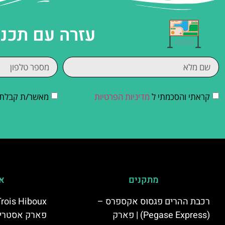
עזרה עם תכנו
קראתי והסכמתי ל
מדיניות הפרטיות
מאשר/ת קבלת די
מתקנים
אי
רכבת ההרים פגסוס אקספרס –
(Pegase Express) | פארק
פארק אסטרי