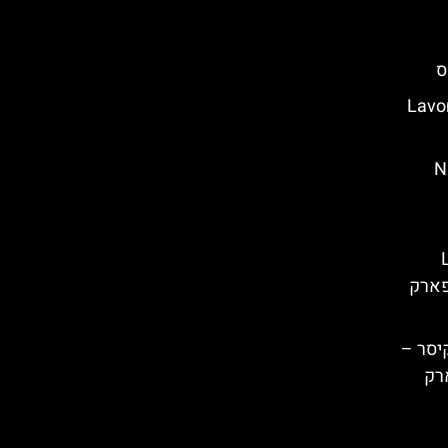
ה – (Lavomatix
 (Night-
ריוס – (La
dernière dan) | פארק
יסר –
Les) | פארק