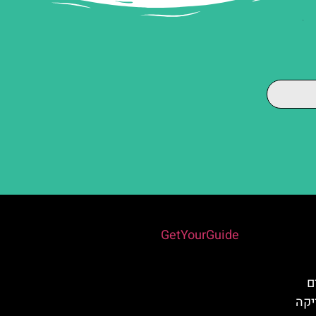
Powered by
GetYourGuide
ם
יקה