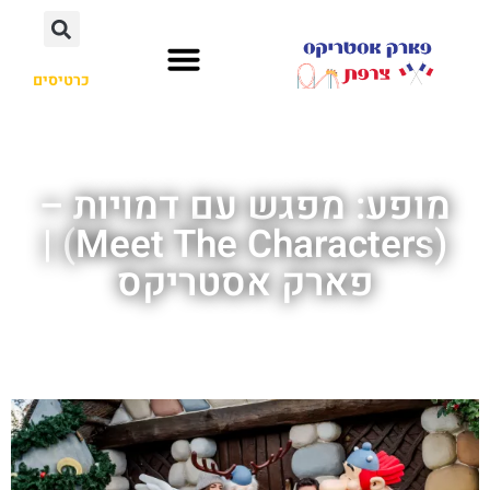
כרטיסים
מופע: מפגש עם דמויות –
(Meet The Characters) |
פארק אסטריקס