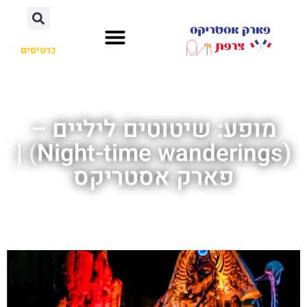
כרטיסים
מופע: שיטוטים ליליים –
(Night-time wanderings) |
פארק אסטריקס