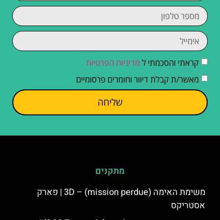
קראתי והסכמתי ל
מדיניות הפרטיות
מאשר/ת קבלת דיוור וחומרים פרסומיים
שליחה
מתקנים
משימת האימה 3D – (mission perdue) | פארק
אסטריקס