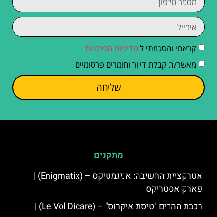
קראתי והסכמתי ל
מדיניות הפרטיות
מאשר/ת קבלת דיוור וחומרים פרסומיים
שליחה
מתקנים
אטרקציית החשיבה: אניגמטיקס – (Enigmatix) |
פארק אסטריקס
רכבת ההרים "טיסת איקרוס" – (Le Vol Dicare) |