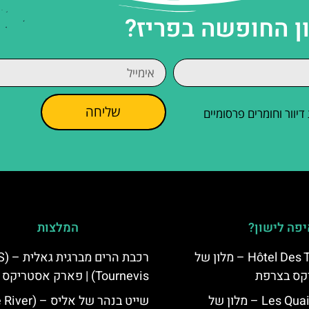
ן החופשה בפריז?
שליחה
וור וחומרים פרסומיים
פה לישון?
המלצות
Hôtel Des Trois Hiboux – מלון של
רכבת ה
קס בצרפת
Tournevis) | פארק אסטריקס
Les Quais de Lutèce – מלון של
שייט בנהר של אליס –