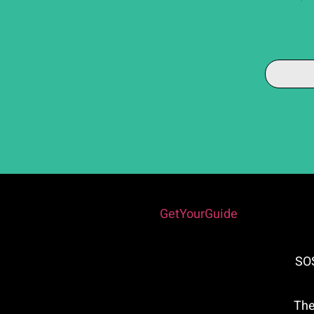
Powered by
GetYourGuide
רים מברגית גאלית – (SOS
 (The River