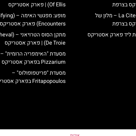
קס בצרפת
Of Ellis) | פארק אסטריקס
La Cite Suspendue – מלון של
מופע: מפגשי האימה 
קס בצרפת
Encounters) פארק אסטריקס
ת ליד פארק אסטריקס
מתקן הסוס הטרויאנ
De Troie) | פארק אסטריקס
Pizzarium בפארק אסטריקס
מסעדת "פריטפופולוס" –
Fritapopoulos בפארק אסטריקס
אודות