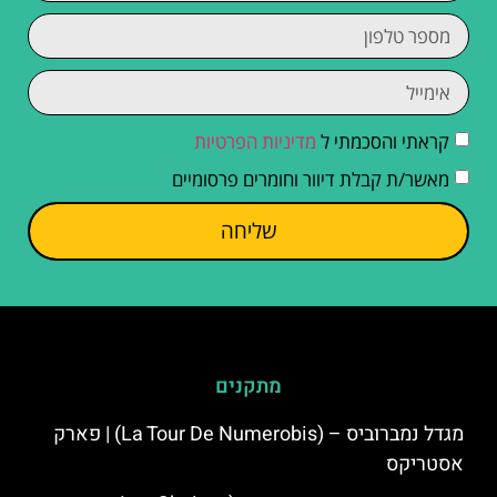
קראתי והסכמתי ל
מדיניות הפרטיות
מאשר/ת קבלת דיוור וחומרים פרסומיים
שליחה
מתקנים
מגדל נמברוביס – (La Tour De Numerobis) | פארק
אסטריקס