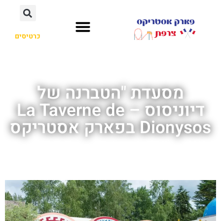
כרטיסים
מסעדת "הטברנה של
דיוניסוס – La Taverne de
Dionysos בפארק אסטריקס