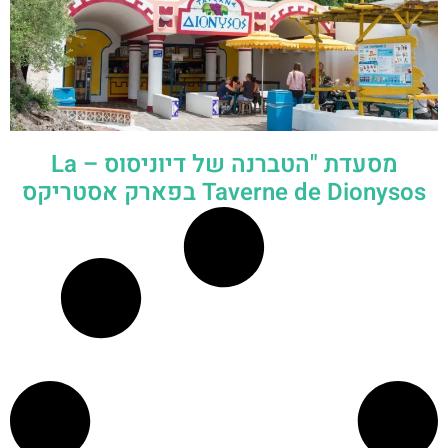
מסעדת "הטברנה של דיוניסוס – La
Taverne de Dionysos בפארק אסטריקס