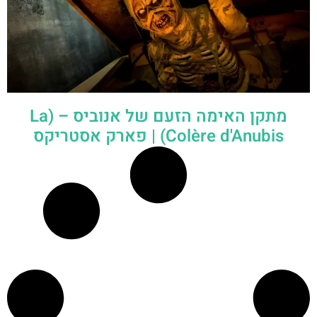
מתקן האימה הזעם של אנוביס – (La
Colère d'Anubis) | פארק אסטריקס