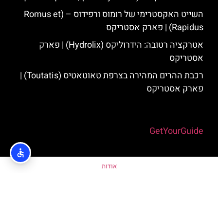
השייט האקסטרימי של רומוס ורפידוס – (Romus et
Rapidus) | פארק אסטריקס
אטרקציה רטובה: הידרוליקס (Hydrolix) | פארק
אסטריקס
רכבת ההרים המהירה בצרפת טאוטאטיס (Toutatis) |
פארק אסטריקס
Powered by
GetYourGuide
אודות
מדיניות פרטיות
האתר הינו אתר המלצות מטיילים ולא האתר הרשמי של פארק אסטריקס ©