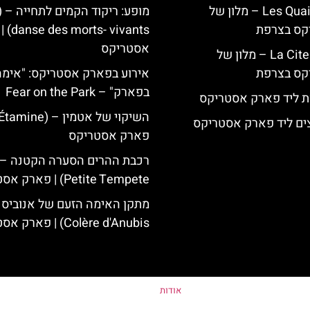
Les Quais de Lutèce – מלון של
קס בצרפת
- vivants
אסטריקס
La Cite Suspendue – מלון של
קס בצרפת
אירוע בפארק אסטריקס: "אימה
בפארק" – Fear on the Park
ת ליד פארק אסטריקס
ים ליד פארק אסטריקס
פארק אסטריקס
Petite Tempete) | פארק אסטריקס
Colère d'Anubis) | פארק אסטריקס
אודות