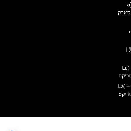
מופע: ריקוד הקמים לתחייה – (La
danse des morts) | פארק
השיקוי של אטמין – (Étamine) |
רכבת ההרים הסערה הקטנה – (La
מתקן האימה הזעם של אנוביס – (La