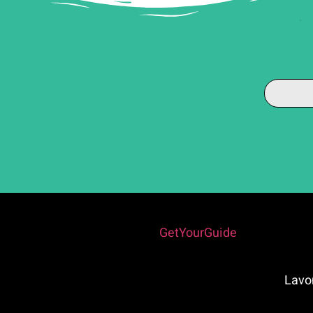
Powered by
GetYourGuide
ה – (Lavomatix