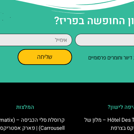
ן החופשה בפריז?
שליחה
וור וחומרים פרסומיים
פה לישון?
המלצות
Hôtel Des Trois Hiboux – מלון של
קרוסלת סלי הכביס
קס בצרפת
Carrousell) | פארק אסטריקס