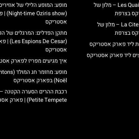
Les Quais de Lutèce – מלון של
מופע: המופע הלילי של אוזיריס
קס בצרפת
(e Oziris show
אסטריקס
La Cite Suspendue – מלון של
קס בצרפת
מתקן הפדלים: המרגלים של הק
( Espions De Cesar
ת ליד פארק אסטריקס
אסטריקס
ים ליד פארק אסטריקס
איך מגיעים מפריז לפארק אסט
מופע: מחזמר חג המ
Noël) בפארק אסטריקס
Petite Tempete) | פארק אסטריקס