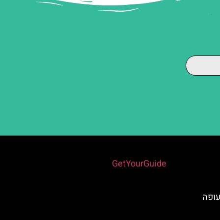
Powered by
GetYourGuide
עופה