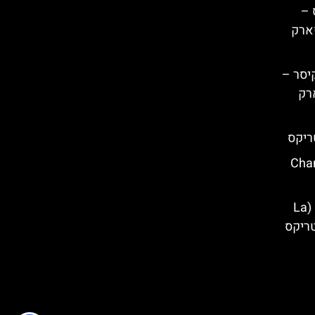
 –
Night-tim) | פארק
יסר –
Les) | פארק
ריקס
ולד (Chantons
רכבת ההרים הסערה הקטנה – (La