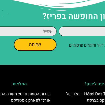
ן החופשה בפריז?
שליחה
וור וחומרים פרסומיים
פה לישון?
המלצות
Hôtel Des Trois Hiboux – מלון של
שירות הסעות פרטי: משדה הת
קס בצרפת
אורלי לפארק אסטריקס