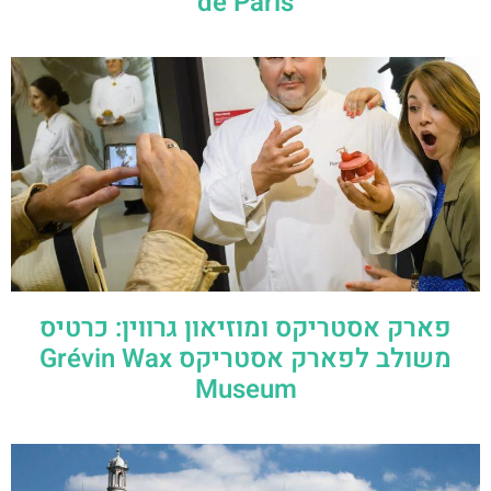
de Paris
פארק אסטריקס ומוזיאון גרווין: כרטיס
משולב לפארק אסטריקס Grévin Wax
Museum