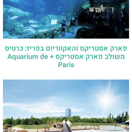
פארק אסטריקס והאקווריום בפריז: כרטיס
משולב פארק אסטריקס + Aquarium de
Paris