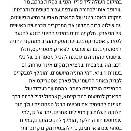
במיקום מעולה ליד פריז, הנגיש בקלות ברכב, מה
שהופך אותו לבחירה מועדפת עבור משפחות וקבוצות.
מיקומו האסטרטגי של הפארק מאפשר נסיעה פשוטה,
עם שילוט ברור המכוון את המבקרים מכבישים ראשיים
אל הפארק. חלק זה ינווט במידע החיוני בנוגע להגעה
לפארק אסטריקס בכביש והפקת המרב ממתקני החניה
המסופקים. ברגע שתגיעו לפארק אסטריקס, תגלו
שתשתית החניה מתוכננת להכיל מספר רב של כלי
רכב, מה שמבטיח שמציאת מקום אינה טרחה, גם
בעונות השיא. דמי החניה מיושמים, ומומלץ למבקרים
לבדוק באתר הרשמי של פארק אסטריקס את
המחירים העדכניים ביותר. בהתחשב בעידוד של
הפארק לנסיעות בנות קיימא, קארפול יכול להיות דרך
מצוינת להפחית את טביעת הרגל הפחמנית שלך תוך
חלוקת העלות בין מטיילים אחרים. יתר על כן, למי
שמחפש חוויה חלקה, מומלץ להגיע מוקדם, במיוחד
בסופי שבוע או חגים, כדי להבטיח מקום קרוב יותר