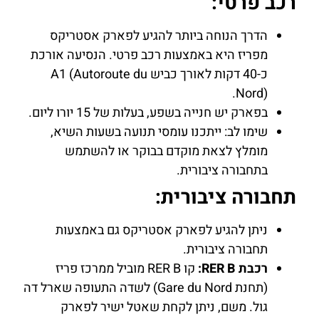
רכב פרטי:
הדרך הנוחה ביותר להגיע לפארק אסטריקס
מפריז היא באמצעות רכב פרטי. הנסיעה אורכת
כ-40 דקות לאורך כביש A1 (Autoroute du
Nord).
בפארק יש חנייה בשפע, בעלות של 15 יורו ליום.
שימו לב: ייתכנו עומסי תנועה בשעות השיא,
מומלץ לצאת מוקדם בבוקר או להשתמש
בתחבורה ציבורית.
תחבורה ציבורית:
ניתן להגיע לפארק אסטריקס גם באמצעות
תחבורה ציבורית.
רכבת RER B:
קו RER B מוביל ממרכז פריז
(תחנת Gare du Nord) לשדה התעופה שארל דה
גול. משם, ניתן לקחת שאטל ישיר לפארק