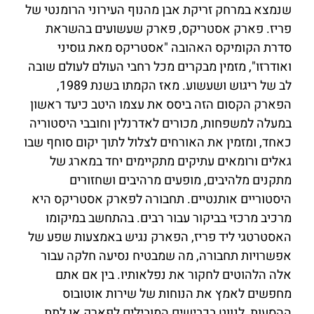
שנמצא במרחק זריקת אבן מהנוף העירוני הרומנטי של
פריז. פארק אסטריקס, פארק שעשועים בהשראת
סדרת הקומיקס האהובה "אסטריקס מאת גוסיני
ואודרזו", מזמין מבקרים מכל רחבי העולם לעולם שובה
לב של ריגוש ושעשוע. מאז הקמתו בשנת 1989,
הפארק הקסום הזה ביסס את עצמו היטב כיעד ראשון
במעלה למשפחות, מכורים לאדרנלין וחובבי היסטוריה
כאחד, ומזמין את האורחים לצלול לתוך יקום סוחף שבו
גאלים ורומאים עתיקים מתקיימים יחד במארג של
מתקנים מלהיבים, מופעים מרהיבים ושחזורים
היסטוריים אותנטיים. תחבורה לפארק אסטריקס היא
מרכיב מרכזי בביקור עבור רבים. בהתחשב במיקומו
האסטרטגי ליד פריז, הפארק נגיש באמצעות שפע של
אפשרויות תחבורה, מה שמבטיח נסיעה חלקה עבור
אלה הלהוטים לחקור את נפלאותיו. בין אם אתם
מחפשים לאמץ את הנוחות של שירות אוטובוס
ההסעות, לנווט בכבישים המובילים לפארק או לתת