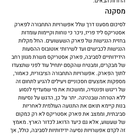
הדורות הבאים.
מסקנה
לסיכום מסענו דרך שלל אפשרויות התחבורה לפארק
אסטריקס ליד פריז, ניכר כי נוחות וקיימות עומדות
בחזית הנגישות של פארק השעשועים. החל מקלות
הנגישות לכבישים ועד לשירותי אוטובוס ההסעות
הידידותיים לסביבה, פארק אסטריקס משרת מגוון רחב
של מבקרים, ומבטיח שהקסם יתחיל עוד לפני שתצעדו
לתוך הפארק. אפשרויות התחבורה הציבורית, כאמור,
מספקות אמצעים חסכוניים ויעילים להגיע לתחום זה
של ריגוש ופנטזיה, ומושכות את מי שמעדיף לנסוע
ללא הטרחה שבנהיגה. יתר על כן, הדגש על נסיעות
בנות קיימא תואם את התנועה העולמית לאחריות
סביבתית, וממצב את פארק אסטריקס לא רק כמקום
של שעשוע, אלא גם כיעד הדואג לכדור הארץ. מאמץ
זה לקדם אפשרויות נסיעה ידידותיות לסביבה, כולל, אך