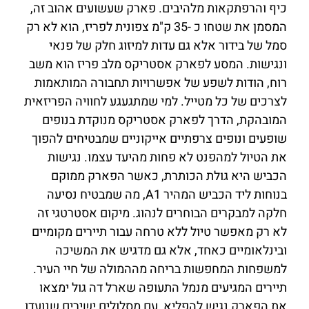
כיף והרפתקאות מלהיבים. פארק שעשועים אהוב זה,
המסמן את שטחו כ -35 ק"מ צפונית לפריז, הוא לא רק
סמל של בידור אלא גם עדות למיזוג חלק של פנאי
ונגישות. המסע לפארק אסטריקס מלב פריז הוא משב
רוח, הודות לשפע של אפשרויות תחבורה המותאמות
לצרכים של כל מטייל. למי שמתגעגע לחוויה הפריזאית
המובהקת, הדרך לפארק אסטריקס מנוקדת בנופים
שופעים ונופים צרפתיים אייקוניים שמבטיחים להפוך
את הטיול למהפנט לא פחות מהיעד עצמו. נגישות
הכביש היא גולת הכותרת, כאשר הפארק ממוקם
בנוחות ליד הכביש המהיר A1, מה שמבטיח נסיעה
חלקה למבקרים הבוחרים לנהוג. מיקום אסטרטגי זה
לא רק מאפשר טיול ללא טרחה עבור תיירים מקומיים
ובינלאומיים כאחד, אלא גם מדגיש את המשיכה
למשפחות המחפשות בריחה מההמולה של חיי העיר.
תיירים המגיעים מנמל התעופה שארל דה גול ימצאו
את הפארק נגיש להפליא, עם מסלולים ישירים שנועדו