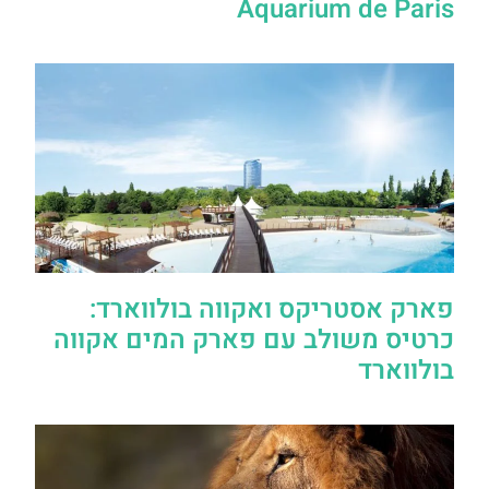
Aquarium de Paris
פארק אסטריקס ואקווה בולווארד:
כרטיס משולב עם פארק המים אקווה
בולווארד