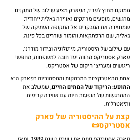
ממוקם מחוץ לפריז, הפארק מציע שילוב של מתקנים
מרגשים, מופעים מרתקים ואווירה גאלית ייחודית
שמחזירה את המבקרים אל התקופה העתיקה של
גאליה, שם הרפתקאות והומור שוררים בכל פינה.
עם שילוב של היסטוריה, מיתולוגיה ובידור מודרני,
פארק אסטריקס מהווה יעד חובה למשפחות, מחפשי
ריגושים ומעריצי היקום של אסטריקס.
אחת מהאטרקציות המרתקות והמסתוריות בפארק היא
המופע: הריקוד של המתים החיים,
שמשלב את
ההתרגשות של הופעות חיות עם אווירה קריפית
ותיאטרלית.
קצת על ההיסטוריה של פארק
אסטריקס📜
פארק אסטריקס פתח את שעריו בשנת 1989, ומאז