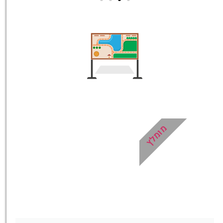
טיסות
מציאת
טיסה זולה?
לחצו
פה!
מומלץ