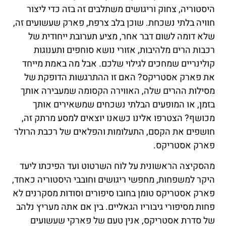
היסטוריה, צחוק וריגושים משתלבים זה בזה כדי ליצור
חוויה בלתי נשכחת. שוכן בלב צרפת, פארק שעשועים זה,
שלא דומה לשום דבר אחר, מציע תערובת ייחודית של
רכבות הרים מלהיבות, אזורי נושא סוחפים ותענוגות
קולינריים שמחכים לגילוי שלכם. אבל מה באמת מייחד
את פארק אסטריקס? האם זו ההתרגשות הדופקת של
מסילות ההרים שלה, האווירה הקסומה שמעבירה אותך
בזמן, או המופעים הבלתי נשכחים שמשאירים אותך
מכושף? הצטרפו אלינו כשאנו יוצאים למסע מרתק זה,
חושפים את הקסם, התעלומות והפלאים של רכבת הרולר
פארק אסטריקס.
מהסקיצה הראשונית על לוח השרטוט ועד הפיכתו ליעד
היקר למשפחות, מחפשי ריגושים וחובבי היסטוריה כאחד,
פארק אסטריקס טומן בחובו סיפורים וסודות מסקרנים לא
פחות מסיפורי גיבוריו הגאליים. בין אם אתה מעריץ נלהב
של סדרת אסטריקס, אנין טעם של פארקי שעשועים