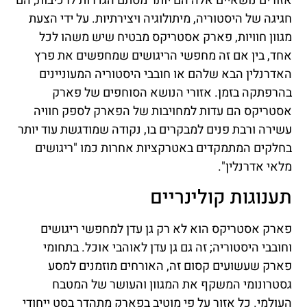
אזורים נושאיים אלה הם יותר מסתם הגדרות לרכיבות; הם
חגיגה של היסטוריה, מיתולוגיה ויצירתיות. על ידי הצעת
מגוון חוויות, פארק אסטריקס מבטיח שיש משהו לכל
אחד, בין אם זה מחפשי הריגושים שמחפשים את פרץ
האדרנלין הבא שלהם או חובבי היסטוריה המעוניינים
בהרפתקה בזמן. אזורי הנושא הסוחפים של פארק
אסטריקס הם עדות למחויבות של הפארק לספק חוויה
עשירה ורבת פנים למבקרים בו, נקודה שמודגשת עוד יותר
בחלקים המתמקדים באטרקציות אחרות כמו "ריגושים
מלאי אדרנלין".
תענוגות קולינריים
פארק אסטריקס הוא לא רק גן עדן למחפשי ריגושים
וחובבי היסטוריה; זה גם גן עדן לאוהבי אוכל. בתחומי
פארק שעשועים קסום זה, האורחים מוזמנים למסע
גסטרונומי המשקף את המגוון והעושר של המטבח
העולמי. כל אזור על פי מוטיב בפארק מתהדר בסט ייחודי