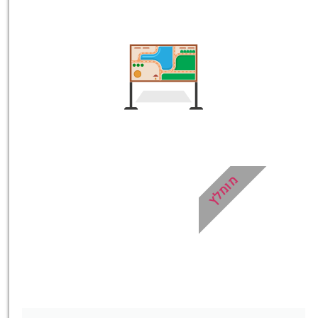
טיסות
מציאת
טיסה זולה?
לחצו
פה!
מומלץ