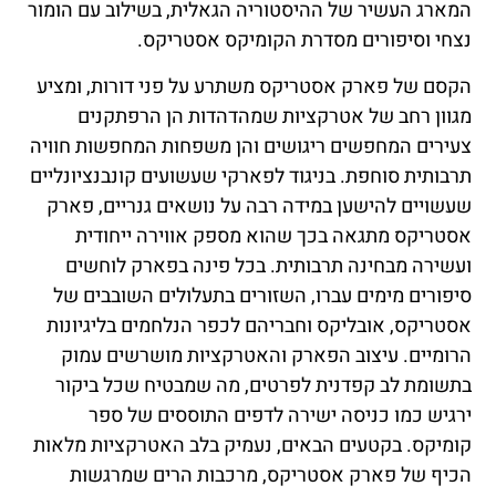
המארג העשיר של ההיסטוריה הגאלית, בשילוב עם הומור
נצחי וסיפורים מסדרת הקומיקס אסטריקס.
הקסם של פארק אסטריקס משתרע על פני דורות, ומציע
מגוון רחב של אטרקציות שמהדהדות הן הרפתקנים
צעירים המחפשים ריגושים והן משפחות המחפשות חוויה
תרבותית סוחפת. בניגוד לפארקי שעשועים קונבנציונליים
שעשויים להישען במידה רבה על נושאים גנריים, פארק
אסטריקס מתגאה בכך שהוא מספק אווירה ייחודית
ועשירה מבחינה תרבותית. בכל פינה בפארק לוחשים
סיפורים מימים עברו, השזורים בתעלולים השובבים של
אסטריקס, אובליקס וחבריהם לכפר הנלחמים בליגיונות
הרומיים. עיצוב הפארק והאטרקציות מושרשים עמוק
בתשומת לב קפדנית לפרטים, מה שמבטיח שכל ביקור
ירגיש כמו כניסה ישירה לדפים התוססים של ספר
קומיקס. בקטעים הבאים, נעמיק בלב האטרקציות מלאות
הכיף של פארק אסטריקס, מרכבות הרים שמרגשות