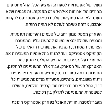
משלו של אפשרויות לסעודה, המציע הכל, החל מחטיפים
מהירים ועד ארוחות א-לה-קארט מפנקות. זה מבטיח שלא
משנה לאן ההרפתקאות שלכם בפארק אסטריקס לוקחות
אתכם, ארוחה טעימה לעולם לא תהיה רחוקה.
הפארק מספק מגוון רחב של טעמים והעדפות תזונתיות,
ומבטיח שכולם ימצאו משהו להתענג עליו. מהמטבח
הצרפתי המסורתי, המזכיר את שורשיו הגאליים של
הקומיקס אסטריקס, ועד למנות בינלאומיות המעבירות את
הסועדים על פני יבשות, ההיצע הקולינרי מגוון כמו
האטרקציות של הפארק. עבור אלה המעוניינים להתפנק,
מסעדות גורמה פזורות בנוף, ומציעות מעדנים צרפתיים
ויינות משובחים. בינתיים, מסעדות מזדמנות מגישות כל
דבר, החל מפיצות וכריכים ועד קרפים וסלטים, מושלם
למשפחות המעוניינות לתדלק בין רכיבות.
מעבר למטבח, חוויית האוכל בפארק אסטריקס הופכת