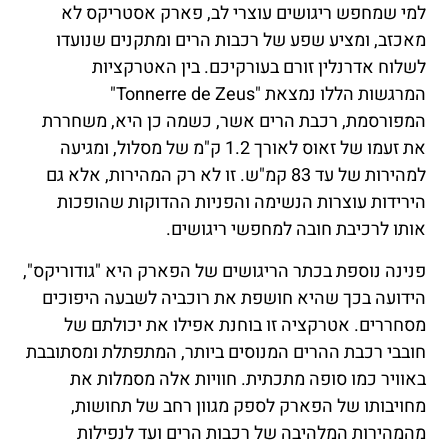
למי שמחפש ריגושים עוצרי לב, פארק אסטריקס לא
מאכזב, ומציע שפע של רכבות הרים ומתקנים שנועדו
לשלוח אדרנלין זורם בעורקיכם. בין האטרקציות
המרגשות הללו נמצאת "Tonnerre de Zeus"
המפורסמת, רכבת הרים אשר, כשמה כן היא, משחררת
את זעמו של זאוס לאורך 1.2 ק"מ של מסלול, ומגיעה
למהירות של עד 83 קמ"ש. זו לא רק המהירות, אלא גם
הירידות עוצרות הנשימה והפניות ההדוקות שהופכות
אותו לרכיבת חובה למחפשי ריגושים.
פנינה נוספת בכתר הריגושים של הפארק היא "גודוריקס",
הידועה בכך שהיא חושפת את רוכביה לשבעה היפוכים
מסחררים. אטרקציה זו בוחנת אפילו את יכולתם של
חובבי רכבת ההרים המנוסים ביותר, המתפתלת ומסתובבת
באוויר כמו סופה מתכתית. חוויות אלה מסמלות את
מחויבותו של הפארק לספק מגוון רחב של תחושות,
מהמהירות המלהיבה של רכבות הרים ועד לנפילות