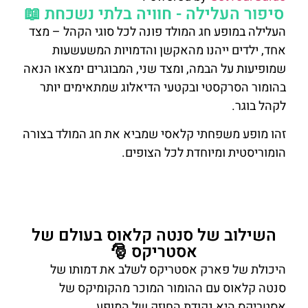
סיפור העלילה - חוויה בלתי נשכחת 📖
העלילה במופע חג המולד פונה לכל סוגי הקהל – מצד
אחד, ילדים ייהנו מהאקשן והדמויות המשעשעות
שמופיעות על הבמה, ומצד שני, המבוגרים ימצאו הנאה
בהומור הסרקסטי ובקטעי הדיאלוג שמתאימים יותר
לקהל בוגר.
זהו מופע משפחתי קלאסי שמביא את חג המולד בצורה
הומוריסטית ומיוחדת לכל הצופים.
לאתר הפארק ומידע נוסף על המופע לחצו
כאן
השילוב של סנטה קלאוס בעולם של
אסטריקס 🎅
היכולת של פארק אסטריקס לשלב את דמותו של
סנטה קלאוס עם ההומור המוכר מהקומיקס של
אסטריקס היא נקודת החוזק של המופע.