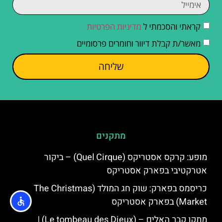
קראתי והסכמתי ל
מדיניות הפרטיות
מאשר/ת קבלת דיוור וחומרים פרסומיים
שליחה
מתקנים
מופע: קרקס אסטריקס (Quel Cirque) – ביקור
אטרקטיבי בפארק אסטריקס
כריסמס בפארק: שוק חג המולד (The Christmas
Market) בפארק אסטריקס
מתקן קבר האלים – (Le tombeau des Dieux) |