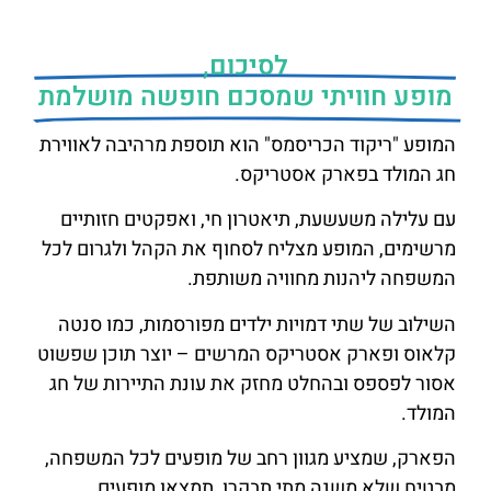
לסיכום,
מופע חוויתי שמסכם חופשה מושלמת
המופע "ריקוד הכריסמס" הוא תוספת מרהיבה לאווירת
חג המולד בפארק אסטריקס.
עם עלילה משעשעת, תיאטרון חי, ואפקטים חזותיים
מרשימים, המופע מצליח לסחוף את הקהל ולגרום לכל
המשפחה ליהנות מחוויה משותפת.
השילוב של שתי דמויות ילדים מפורסמות, כמו סנטה
קלאוס ופארק אסטריקס המרשים – יוצר תוכן שפשוט
אסור לפספס ובהחלט מחזק את עונת התיירות של חג
המולד.
הפארק, שמציע מגוון רחב של מופעים לכל המשפחה,
מבטיח שלא משנה מתי תבקרו, תמצאו מופעים