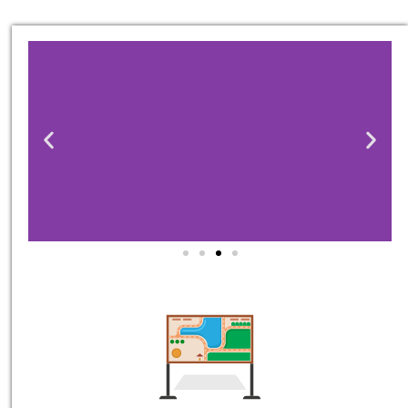
טיסות
מציאת
טיסה זולה?
לחצו
פה!