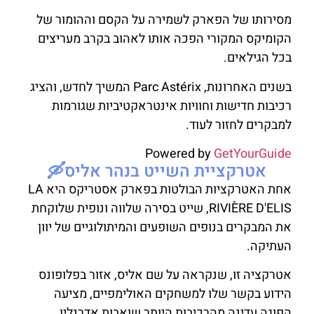
מסירותו של הפארק לשמירה על הקסם וההומור של
הקומיקס המקורי הפכה אותו לאהוב בקרב מעריצים
בכל הגילאים.
בשנים האחרונות, Parc Astérix המשיך לחדש, והציג
רכיבות חדישות וחוויות אינטראקטיביות שגורמות
למבקרים לחזור לעוד.
Powered by
GetYourGuide
אטרקציית השייט בנהר אליס🛶
אחת האטרקציות הבולטות בפארק אסטריקס היא LA
RIVIÈRE D'ELIS, שייט בסירה שלווה ונופית שלוקחת
את המבקרים בנופים השופעים והמיתולוגיים של יוון
העתיקה.
אטרקציה זו, שנקראה על שם אליס, אזור בפלופונס
הידוע בקשר שלו למשחקים האולימפיים, מציעה
הפוגה עדינה מהרכיבות היותר שואבות אדרנלין