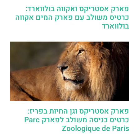
פארק אסטריקס ואקווה בולווארד:
כרטיס משולב עם פארק המים אקווה
בולווארד
פארק אסטריקס וגן החיות בפריז:
כרטיס כניסה משולב לפארק Parc
Zoologique de Paris