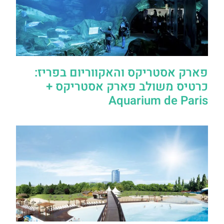
פארק אסטריקס והאקווריום בפריז:
כרטיס משולב פארק אסטריקס +
Aquarium de Paris