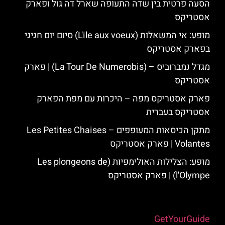
הסעה פרטית בין שדה התעופה שארל דה גול ופארק
אסטריקס
מופע: אי המשאלות (L'ile aux voeux) סיום יום חגיגי
בפארק אסטריקס
מגדל נמברוביס – (La Tour De Numerobis) | פארק
אסטריקס
פארק אסטריקס מפה – היכרות עם מפת הפארק
אסטריקס בעברית
מתקן הכיסאות המעופפים – Les Petites Chaises
Volantes | פארק אסטריקס
מופע: הצלילות האולימפיות (Les plongeons de
l'Olympe) | פארק אסטריקס
Powered by
GetYourGuide