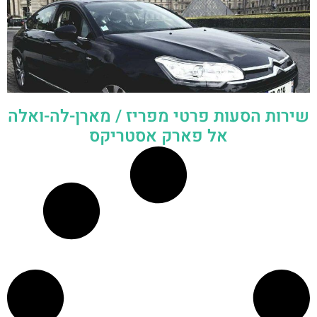
שירות הסעות פרטי מפריז / מארן-לה-ואלה
אל פארק אסטריקס