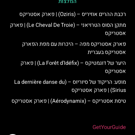
המלצות
רכבת ההרים אוזיריס – (Oziris) | פארק אסטריקס
מתקן הסוס הטרויאני – (Le Cheval De Troie) | פארק
אסטריקס
פארק אסטריקס מפה – היכרות עם מפת הפארק
אסטריקס בעברית
היער של דוגמטיקס – (La Forêt d'Idéfix) | פארק
אסטריקס
מופע: הריקוד של סיוריוס – (La dernière danse du
Sirius) | פארק אסטריקס
טיסת אסטריקס – (Aérodynamix) | פארק אסטריקס
Powered by
GetYourGuide