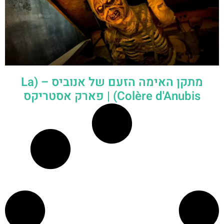
מתקן האימה הזעם של אנוביס – (La
Colère d'Anubis) | פארק אסטריקס