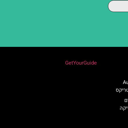
Powered by
GetYourGuide
 של רומא" – Aux
ם
יקה