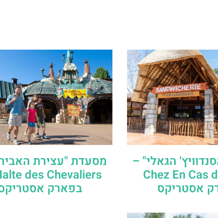
דוויץ' הגאלי" –
מסעדת "עצירת האבירי
alte des Chevaliers
Chez En Cas d
ק אסטריקס
בפארק אסטריקס