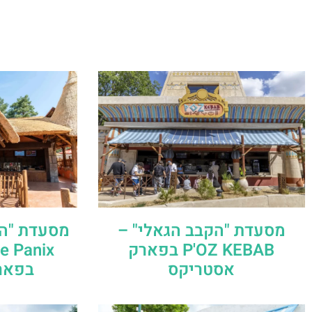
מסעדת "הקבב הגאלי" –
מסעדת "הסנ
P'OZ KEBAB בפארק
e Panix
אסטריקס
בפאר