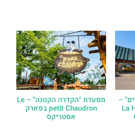
ם" –
מסעדת "הקדרה הקטנה" – Le
La H
petit Chaudron בפארק
אסטריקס