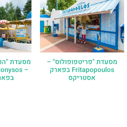
מסעדת "פריטפופולוס" –
מסעדת "הטב
Fritapopoulos בפארק
Dionysos
אסטריקס
בפאר