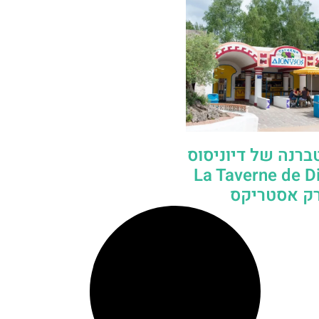
רנה של דיוניסוס
– La Taverne de 
ק אסטריקס