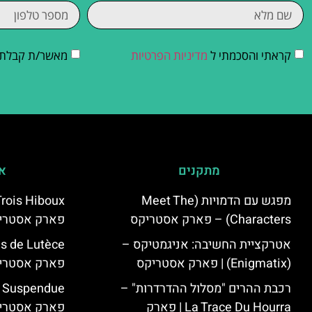
קראתי והסכמתי ל
מדיניות הפרטיות
מאשר/ת קבלת די
מתקנים
אי
מפגש עם הדמויות (Meet The
Characters) – פארק אסטריקס
פארק אסטרי
אטרקציית החשיבה: אניגמטיקס –
(Enigmatix) | פארק אסטריקס
פארק אסטרי
רכבת ההרים "מסלול ההדרדרות" –
La Trace Du Hourra | פארק
פארק אסטרי