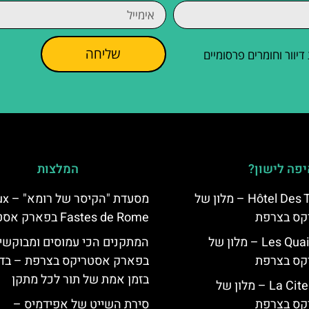
שליחה
וור וחומרים פרסומיים
פה לישון?
המלצות
Hôtel Des Trois Hiboux – מלון של
מסעדת "הקיסר
קס בצרפת
Fastes de Rome בפארק אסטריקס
Les Quais de Lutèce – מלון של
המתקנים הכי עמוסים ומבוקשי
קס בצרפת
בפארק אסטריקס בצרפת – בד
בזמן אמת של תור לכל מתקן
La Cite Suspendue – מלון של
קס בצרפת
סירת השייט של אפידמיס –