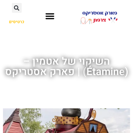
כרטיסים
השיקוי של אטמין –
(Étamine) | פארק אסטריקס