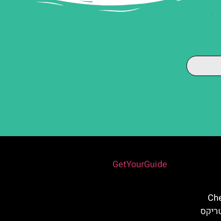
Powered by
GetYourGuide
וויץ' הגאלי" – Chez