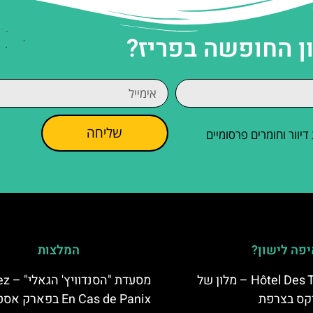
ן החופשה בפריז?
שליחה
וור וחומרים פרסומיים
פה לישון?
המלצות
Hôtel Des Trois Hiboux – מלון של
מסעדת "הסנד
קס בצרפת
En Cas de Panix בפארק אסטריקס