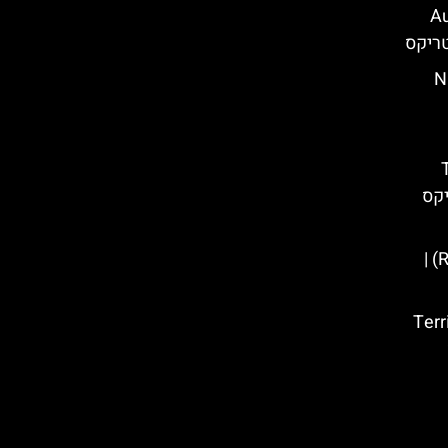
 של רומא" – Aux
 (Night-
 (THE
ורפידוס – (Romus et Rapidus) |
– (Terrifying