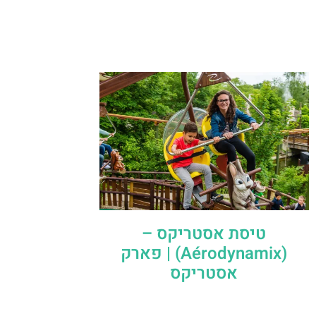
טיסת אסטריקס –
(Aérodynamix) | פארק
אסטריקס