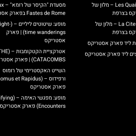
Les Quais de Lutèce – מלון של
מסעדת "הקיסר
קס בצרפת
Fastes de Rome בפארק אסטריקס
La Cite Suspendue – מלון של
מופע: שיטוטים ליליים –
קס בצרפת
time wanderings) | פארק
אסטריקס
ת ליד פארק אסטריקס
אטרקציית הקטקומבות –
ים ליד פארק אסטריקס
CATACOMBS) | פארק אסטריקס
השייט האקסטרימי של רומוס
פארק אסטריקס
מופע: מפגשי האימה 
Encounters) פארק אסטריקס