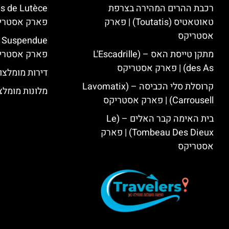
רכבת ההרים המהירה בצרפת
טאוטאטיס (Toutatis) | פארק
פארק אסטרי
אסטריקס
מתקן טייסת האס – (L'Escadrille
פארק אסטרי
des As) | פארק אסטריקס
דירות מומלצו
קרוסלת סלי הכביסה – (Lavomatix
מלונות מומלצ
Carrousell) | פארק אסטריקס
בית האימה קבר האלים – (Le
Tombeau Des Dieux) | פארק
אסטריקס