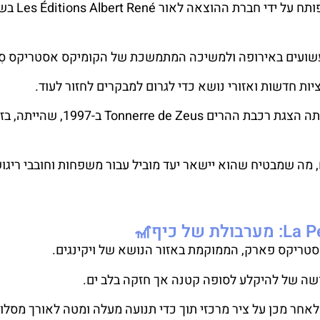
אסטריקס פארק פתח את שעריו ב-30 באפריל 1989
שועים באירופה ולמשיכה המתמשכת של הקומיקס אסטריקס סִד
 חדשות ואזורי נושא כדי לגרום למבקרים לחזור לעוד.
אחת מאבני הדרך המרכזיות בהיסטוריה של הפארק הייתה הצגת רכבת ההרים onnerre de Zeus
ה שמבטיח שהוא יישאר יעד מוביל עבור משפחות וחובבי ריגו
 של כיף🎢
ריקס פארק, הממוקמת באזור הנושא של ויקינגים.
ושה של להיקלע לסופה קטנה אך חזקה בלב ים.
לאחר מכן על ציר מרכזי תוך כדי תנועה מעלה ומטה לאורך מסלו