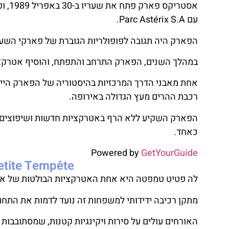
עם Parc Astérix S.A.
הפארק היה תגובה לפופולריות הגוברת של פארקי השע
במהלך השנים, הפארק התרחב והתפתח, והוסיף אטרקציות
רכבת ההרים מעץ הגדולה באירופה.
הפארק השקיע ללא הרף באטרקציות חדשות ושיפוצים, מ
כאחד.
Powered by
GetYourGuide
La Petite Tempête: מערבולת
לה פטיט טמפטה היא אחת האטרקציות הבולטות של אסט
מתקן רכיבה ידידותי למשפחות זה נועד לדמות את התח
האורחים עולים על סירות ויקינגיות קטנות, שמסתובבות 