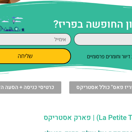
ן החופשה בפריז?
שליחה
וור וחומרים פרסומיים
ריז פאס" כולל אסטריקס
כרטיסי כניסה + הסעה הל