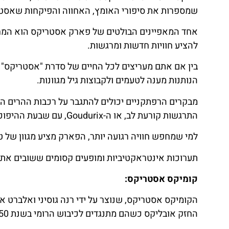
שמספרות את סיפורי האומץ, האחווה והפיקחות שאסטר
לחצו
פה!
אחד המאפיינים הבולטים של פארק אסטריקס הוא המחו
להציע חוויות חדשות ומרגשות.
בין אם אתם מעריצים לכל החיים של סדרת "אסטריקס"
הנותנות מענה לטעמים ולקבוצות גיל מגוונות.
התרגשות קורעת לב, או ה-Goudurix, עם שבעת ההיפוכים המסחררים שלו.
למי שמחפש חוויה רגועה יותר, הפארק מציע מגוון של טי
תערוכות אינטראקטיביות ומופעים קסומים ששובים את 
קומיקס אסטריקס:
הקומיקס אסטריקס, שנוצר על ידי רנה גוסיני ואלברט א
החזק אובליקס כשהם מתנגדים לכיבוש הרומי בשנת 50 לפני הספירה.