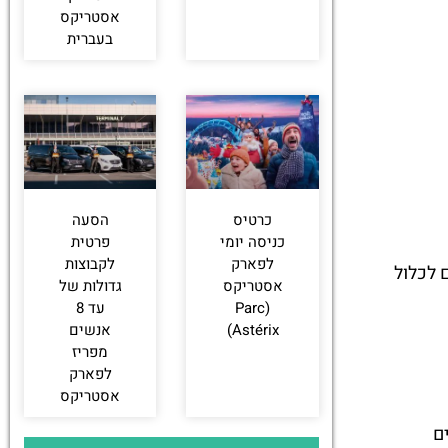
אסטריקס
בעברית
כרטיס
הסעה
כניסה יומי
פרטית
לפארק
לקבוצות
 לכלול
אסטריקס
גדולות של
(Parc
עד 8
Astérix)
אנשים
מפריז
לפארק
אסטריקס
ם