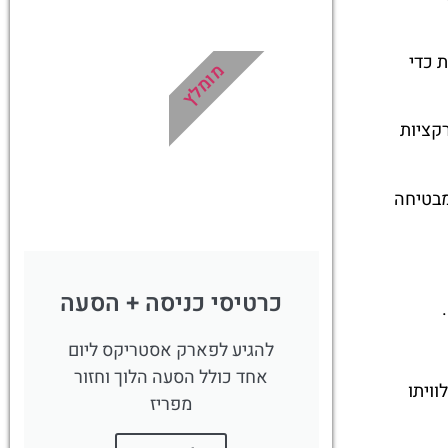
לחצו
פה!
 כדי
מומלץ
קציות
ו ה-Tonnerre de Zeus, בהמת עץ שמבטיחה
כרטיסי כניסה + הסעה
להגיע לפארק אסטריקס ליום
אחד כולל הסעה הלוך וחזור
ויתו
מפריז