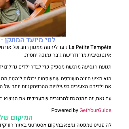
למי מיועד המתקן - La Petite Tempête?👨‍👩‍👦‍👦
La Petite Tempête נועד ליהנות ממגוון 
אינטנסיבית מדי ודרישת גובה נמוכה יחסית.
תנועת הנסיעה מרגשת מספיק כדי לבדר ילדים גדולים יותר
הוא מציע חוויה משותפת שמשפחות יכולות ליהנות ממנה 
את ילדיהם הצעירים בפעילויות ההרפתקניות יותר של ה
עם זאת, זה מהנה גם למבוגרים שמעריכים את הנושא וא
Powered by
GetYourGuide
המיקום של La Petite Tempête
לה פטיט טמפטה נמצא במיקום אסטרטגי באזור הוויקינ