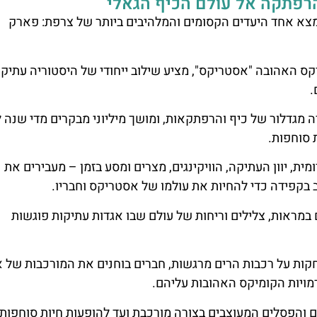
רפתקה אל עולם הכיף הגאלי
פריז נמצא אחד היעדים הקסומים והמלהיבים ביותר של צרפת: פארק
 האהובה "אסטריקס", מציע שילוב ייחודי של היסטוריה עתיק
.
1989, פארק אסטריקס היה מגדלור של כיף והרפתקאות, ומושך מיליוני מבקרים מדי שנה
 סוחפות.
, יוון העתיקה, הוויקינגים, מצרים ומסע בזמן – מעבירים את
 בקפידה כדי להחיות את עולמו של אסטריקס וחבריו.
ראות, צלילים וריחות של עולם שבו אגדות עתיקות פוגשות
מלונות
כרטיס
ות על רכבות הרים מרגשות, חברים בוחנים את המורכבות של 
מויות הקומיקס האהובות עליהם.
מציאת מלון
רכישת
מומלץ?
כרטיסי כניסה
 והפסלים המעוצבים בצורה מורכבת ועד להופעות חיות סוחפות