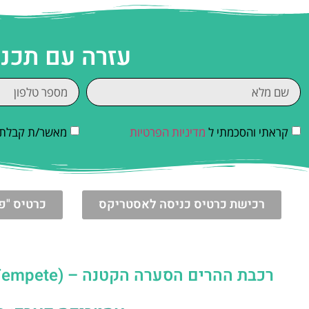
עזרה עם תכנו
קראתי והסכמתי ל
מדיניות הפרטיות
מאשר/ת קבלת די
רכישת כרטיס כניסה לאסטריקס
כרטיס "פ
רכבת ההרים הסערה הקטנה – (La Petite Tempete) | פארק אסטריקס