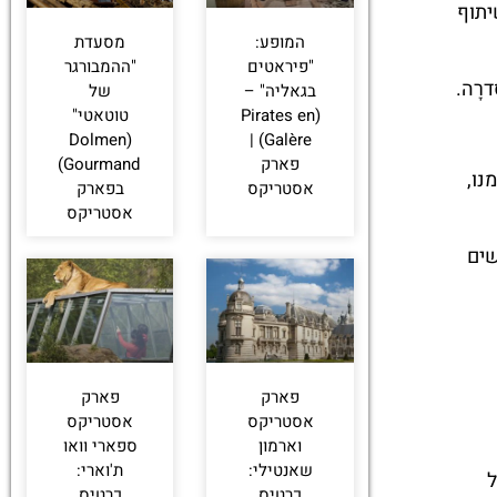
, ופותח על ידי חברת ההוצאה לאור Les Éditions Albert René בשיתוף
המופע:
מסעדת
"פיראטים
"ההמבורגר
רָה.
בגאליה" –
של
(Pirates en
טוטאטי"
(Dolmen
Galère) |
פארק
Gourmand)
T ב-1997, שהייתה, בזמנו,
אסטריקס
בפארק
אסטריקס
שים
פארק
פארק
אסטריקס
אסטריקס
וארמון
ספארי וואו
שאנטילי:
ת'וארי:
ל
כרטיס
כרטיס