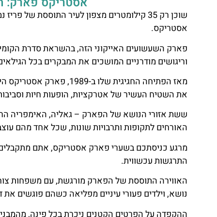
אסטריקס פארק: ה
שוכן רק 35 קילומטרים מצפון לעיר התוססת של 
אסטריקס.
פארק השעשועים האייקוני הזה, בהשראת סדרת הקומיקס
וריגושים מודרניים המושכים את המבקרים בכל הגילאים
מאז הפתיחה החגיגית שלו ב-
את השטיח העשיר של אטרקציות, הופעות חיות וסביבות
ששת אזורי הנושא של הפארק – גאליה, האימפריה הרומית
האורחים לתקופות ותרבויות שונות, שכל אחד מהם עוצב
מרגע כניסתכם בשערי פארק אסטריקס, אתם מתקבלים במ
התרגשות עכשווית.
השכרת
האווירה התוססת של הפארק מורגשת, עם משפחות צוחק
רכב
נושא, וילדים פעורי עיניים מפליאה כשהם פוגשים את ד
ההקפדה על הפרטים הקטנים ניכרת בכל פינה, מהמבנים
השוואת מחירים