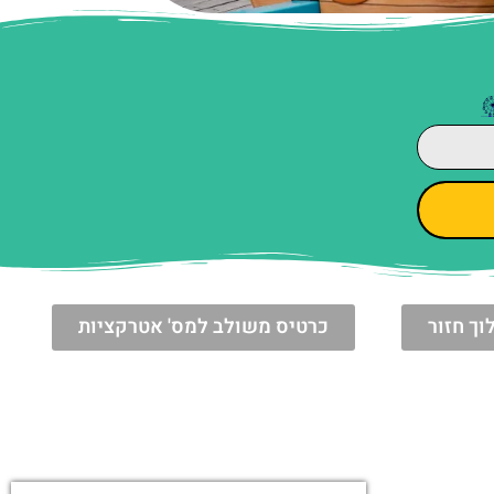
וך חזור
כרטיס משולב למס' אטרקציות