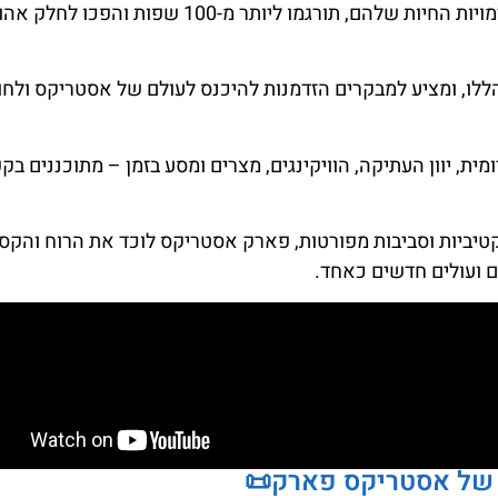
הקומיקסים האלה, הידועים בהומור, הסיפור העשיר והדמויות החיות שלהם, תורגמו ליותר מ-100 שפות והפכו לחל
לו, ומציע למבקרים הזדמנות להיכנס לעולם של אסטריקס ולחו
, יוון העתיקה, הוויקינגים, מצרים ומסע בזמן – מתוכננים בק
קטיביות וסביבות מפורטות, פארק אסטריקס לוכד את הרוח והקס
 ועולים חדשים כאחד.
 של אסטריקס פארק📜