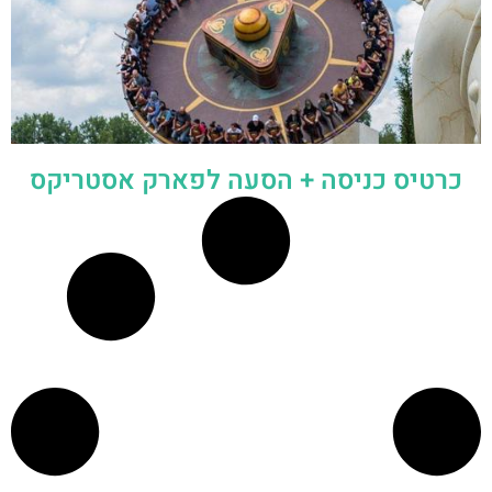
כרטיס כניסה + הסעה לפארק אסטריקס