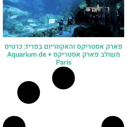
פארק אסטריקס והאקווריום בפריז: כרטיס
משולב פארק אסטריקס + Aquarium de
Paris