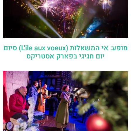
מופע: אי המשאלות (L'ile aux voeux) סיום
יום חגיגי בפארק אסטריקס