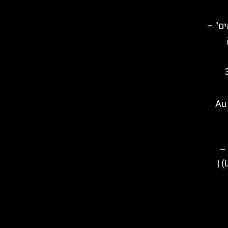
ם" –
ק
3
מסעדת "הקרואסון של דיאן" – Au
–
(Les offrandes de Cléopâtre) |