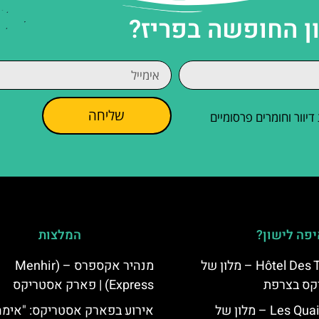
ן החופשה בפריז?
שליחה
וור וחומרים פרסומיים
פה לישון?
המלצות
Hôtel Des Trois Hiboux – מלון של
מנהיר אקספרס – (Menhir
קס בצרפת
Express) | פארק אסטריקס
Les Quais de Lutèce – מלון של
אירוע בפארק אסטריקס: "אימה