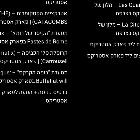
אסטריקס
Les Quais de Lutèce – מלון של
קס בצרפת
אטרקציית הקטקומבות –
CATACOMBS) | פארק אסטריקס
La Cite Suspendue – מלון של
קס בצרפת
מסעדת "הקיסר
Fastes de Rome בפארק אסטריקס
ת ליד פארק אסטריקס
קרוסלת סלי הכביס
ים ליד פארק אסטריקס
Carrousell) | פארק אסטריקס
מסעדת "בופה הק
Buffet at will בפארק אסטריקס
כרטיס כניסה + הסעה לפארק
אסטריקס