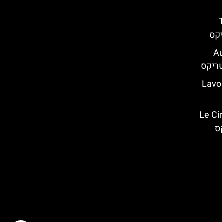
 (THE
 של רומא" – Aux
ה – (Lavomatix
רקס" – Le Cirque: