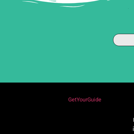
Powered by
GetYourGuide
 La
רק