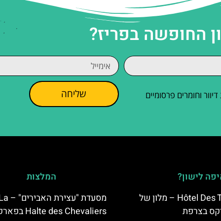
ן החופשה בפריז?
שליחה
וור וחומרים פרסומיים
פה לישון?
המלצות
Hôtel Des Trois Hiboux – מלון של
מסעדת "עצירת האבירים" –
קס בצרפת
Halte des Chevaliers בפא