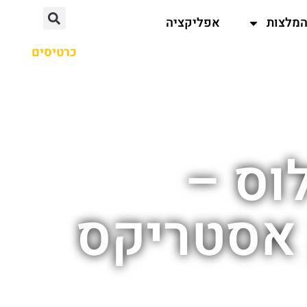
מלצות
אפליקציה
כרטיסים
וס –