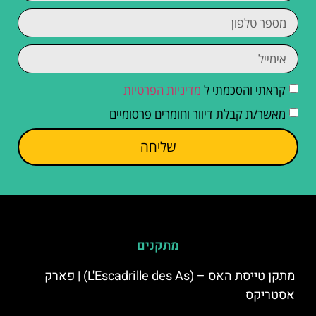
קראתי והסכמתי ל
מדיניות הפרטיות
מאשר/ת קבלת דיוור וחומרים פרסומיים
שליחה
מתקנים
מתקן טייסת האס – (L'Escadrille des As) | פארק
אסטריקס