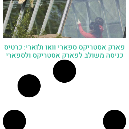
פארק אסטריקס ספארי וואו ת'וארי: כרטיס
כניסה משולב לפארק אסטריקס ולספארי