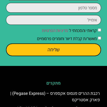
קראתי והסכמתי ל
מדיניות הפרטיות
מאשר/ת קבלת דיוור וחומרים פרסומיים
שליחה
מתקנים
רכבת ההרים פגסוס אקספרס – (Pegase Express) |
פארק אסטריקס