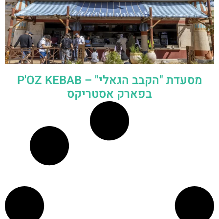
מסעדת "הקבב הגאלי" – P'OZ KEBAB
בפארק אסטריקס