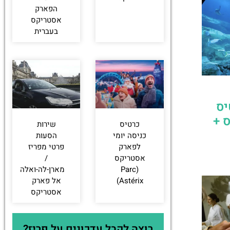
הפארק
אסטריקס
בעברית
יס
 +
כרטיס
שירות
כניסה יומי
הסעות
לפארק
פרטי מפריז
אסטריקס
/
(Parc
מארן-לה-ואלה
Astérix)
אל פארק
אסטריקס
רוצה לקבל עדכונים על פריז?