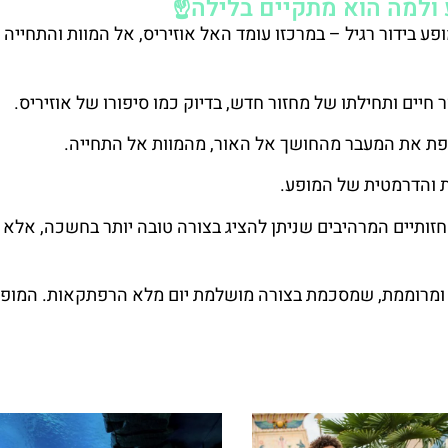
למה הוא מתקיים בלילה☝️
ע בידור רגיל – במרכזו עומד האל אוזיריס, אל המוות והתחייה
חיים ותחילתו של מחזור חדש, בדיוק כמו סיפורו של אוזיריס.
פת את המעבר מהחושך אל האור, מהמוות אל התחייה.
 והדרמטית של המופע.
ותיים המרהיבים שניתן להציג בצורה טובה יותר בחשכה, אלא 
ה ומרוממת, שמסכמת בצורה מושלמת יום מלא הרפתקאות. המופ
ידע נוסף על המופע לחצו כאן