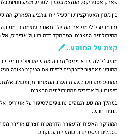
פארק אסטריקס, הנמצא בסמוך לפריז, מציע חוויות בלת
בין מגוון האטרקציות והפעילויות שמציע הפארק, המופע 
זהו מופע לילי מפואר, המשלב תאורה עוצמתית, מוזיקה 
המיתולוגיה המצרית, המתמקד בדמותו של אוזיריס, אל 
קצת על המופע…🖊️
מופע "לילה עם אוזיריס" מהווה את שיאו של יום בילוי
המופע מאפשר למבקרים לסיים את הביקור בצורה חגיגי
המופע מתרחש בשעות הערב המאוחרות, ומשלב אלמנטים
סיפורו של אוזיריס מהמיתולוגיה המצרית.
במהלך המופע, הצופים נחשפים לסיפור על אוזיריס, אל 
השכרת
מחזור חדש.
רכב
המוזיקה האפית והתאורה הדרמטית יוצרים אווירה מסת
בסמלים מיסטיים ומשמעויות עמוקות.
השוואת מחירים