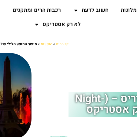
מלונות
חשוב לדעת
רכבות הרים ומתקנים
ה
לא רק אסטריקס
דף הבית
»
הופעות
»
מופע: המופע הלילי של אוזיריס – (time Oziris show
מופע: המופע הלילי של אוזיריס – (Night-