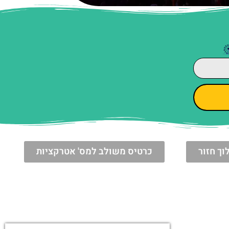
וך חזור
כרטיס משולב למס' אטרקציות