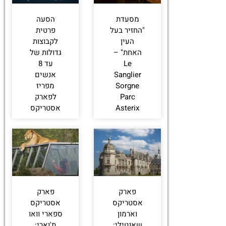
מסעדת
הסעה
"החזיר בעל
פרטית
העין
לקבוצות
האחת" –
גדולות של
Le
עד 8
Sanglier
אנשים
Sorgne
מפריז
Parc
לפארק
Asterix
אסטריקס
פארק
פארק
אסטריקס
אסטריקס
וארמון
ספארי וואו
שאנטילי:
ת'וארי: