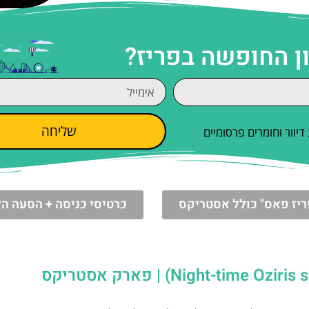
ן החופשה בפריז?
שליחה
וור וחומרים פרסומיים
ריז פאס" כולל אסטריקס
כרטיסי כניסה + הסעה הל