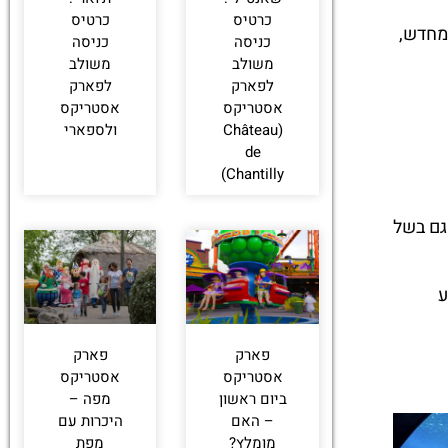
כרטיס
כרטיס
 מחדש,
כניסה
כניסה
משולב
משולב
לפארק
לפארק
אסטריקס
אסטריקס
(Château
ולספארי
de
Chantilly)
גם בשל
ע
פארק
פארק
אסטריקס
אסטריקס
ביום ראשון
מפה –
– האם
היכרות עם
מומלץ?
מפת