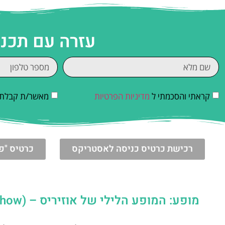
עזרה עם תכנו
קראתי והסכמתי ל
מדיניות הפרטיות
מאשר/ת קבלת די
רכישת כרטיס כניסה לאסטריקס
כרטיס "פ
מופע: המופע הלילי של אוזיריס – (Night-time Oziris show) | פארק אסטריקס