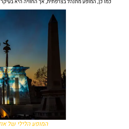
כמו כן, המופע מתנהל בצרפתית, אך החוויה היא בעיקר
המופע הלילי של אוזיריס - (ziris show