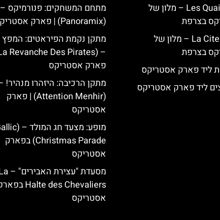
Les Quais de Lutèce – מלון של
מתחם המשחקים: פנורמיקס –
קס בצרפת
(Panoramix) | פארק אסטריקס
La Cite Suspendue – מלון של
מתקן נקמת הפיראטים: המפץ ה
קס בצרפת
פארק אסטריקס
ת ליד פארק אסטריקס
מתקן הרכיבה: היזהרו מנהיר! –
ים ליד פארק אסטריקס
(Attention Menhir) | פארק
אסטריקס
מופע: מצעד חג ה
Christmas Parade) בפארק
אסטריקס
מסעדת "עצירת האבירים" –
Halte des Chevaliers בפא
אסטריקס