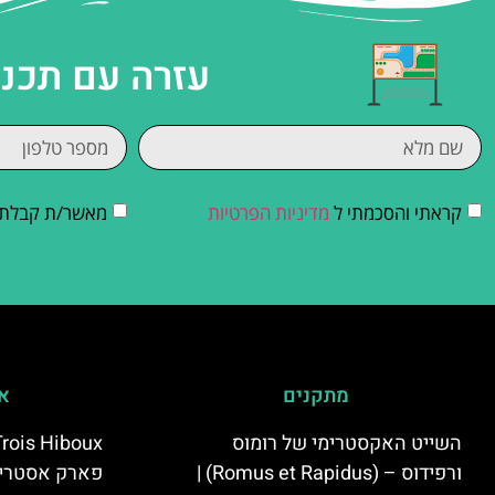
עזרה עם תכנו
קראתי והסכמתי ל
מדיניות הפרטיות
מאשר/ת קבלת די
מתקנים
אי
השייט האקסטרימי של רומוס
ורפידוס – (Romus et Rapidus) |
פארק אסטרי