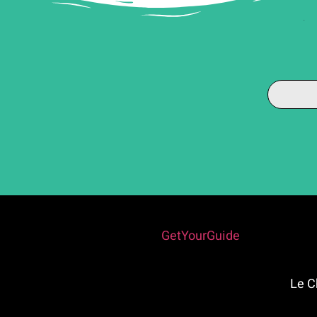
Powered by
GetYourGuide
י – (Le Cheval