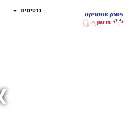
כרטיסים
א