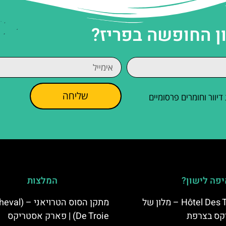
ן החופשה בפריז?
שליחה
וור וחומרים פרסומיים
פה לישון?
המלצות
Hôtel Des Trois Hiboux – מלון של
מתקן הסוס הטרויאנ
קס בצרפת
De Troie) | פארק אסטריקס