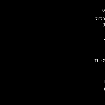
גדול
– (La Revanche Des Pirates) |
מולד – (The Gallic
 La
רק