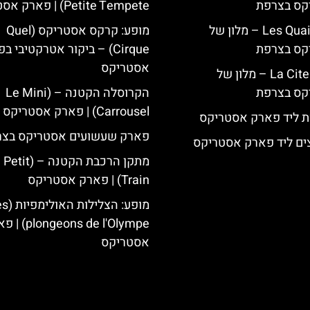
קס בצרפת
Petite Tempete) | פארק אסטריקס
Les Quais de Lutèce – מלון של
מופע: קרקס אסטריקס (Quel
קס בצרפת
Cirque) – ביקור אטרקטיבי 
אסטריקס
La Cite Suspendue – מלון של
קס בצרפת
הקרוסלה הקטנה – (Le Mini
Carrousel) | פארק אסטריקס
ת ליד פארק אסטריקס
פארק שעשועים אסטריקס בצר
ים ליד פארק אסטריקס
מתקן הרכבת הקטנה – (
Train) | פארק אסטריקס
מופע: הצלילו
ngeons de l'Olympe
אסטריקס