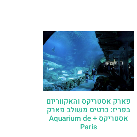
פארק אסטריקס והאקווריום
בפריז: כרטיס משולב פארק
אסטריקס + Aquarium de
Paris