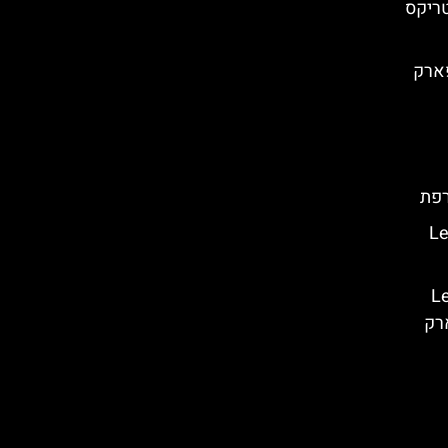
בפארק
פת
Le Petit
ת האולימפיות (Les
plo) | פארק