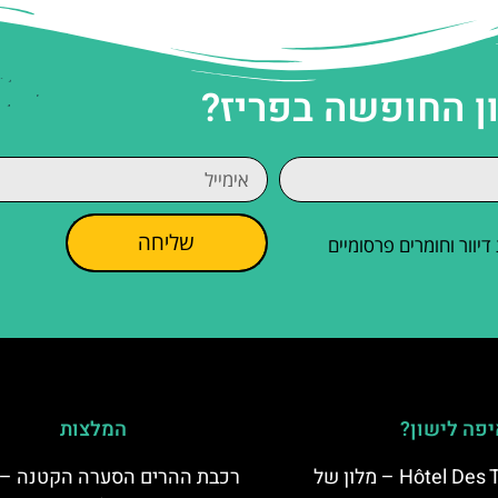
ן החופשה בפריז?
שליחה
וור וחומרים פרסומיים
פה לישון?
המלצות
Hôtel Des Trois Hiboux – מלון של