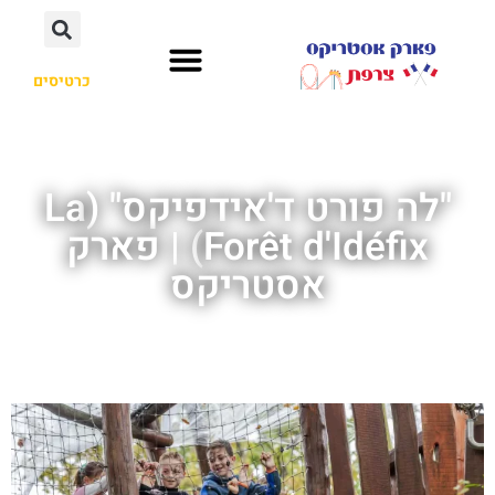
כרטיסים
"לה פורט ד'אידפיקס" (La
Forêt d'Idéfix) | פארק
אסטריקס