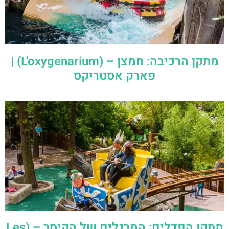
מתקן הרכיבה: חמצן – (L'oxygenarium) |
פארק אסטריקס
מתקן הפדלים: המרגלים של הקיסר – (Les