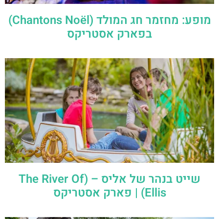
מופע: מחזמר חג המולד (Chantons Noël)
בפארק אסטריקס
שייט בנהר של אליס – (The River Of
Ellis) | פארק אסטריקס