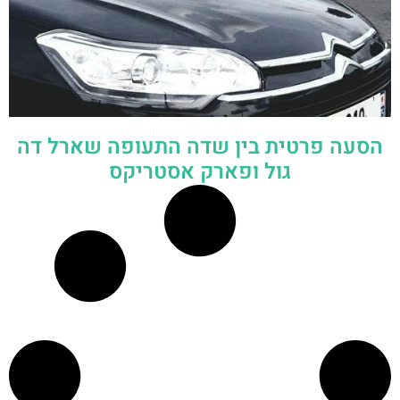
הסעה פרטית בין שדה התעופה שארל דה
גול ופארק אסטריקס