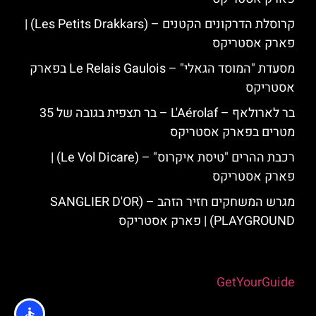
קרוסלת הדרקונים הקטנים – (Les Petits Drakkars) |
פארק אסטריקס
מסעדת "המוסד הגאלי" – Le Relais Gaulois בפארק
אסטריקס
בר לארולאף – L'Aérolaf – בר תצפית בגובה של 35
מטרים בפארק אסטריקס
רכבת ההרים "טיסת איקרוס" – (Le Vol Dicare) |
פארק אסטריקס
מגרש המשחקים חזיר הזהב – (SANGLIER D'OR
PLAYGROUND) | פארק אסטריקס
Powered by
GetYourGuide