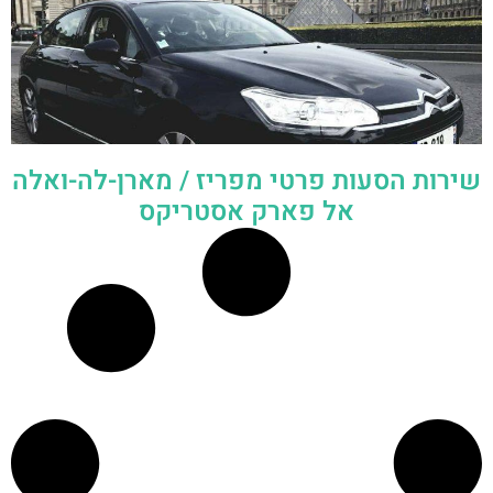
שירות הסעות פרטי מפריז / מארן-לה-ואלה
אל פארק אסטריקס