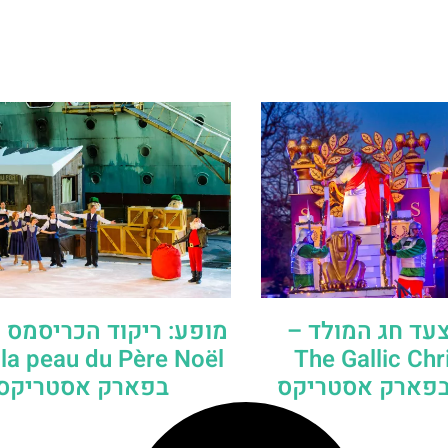
עד חג המולד –
(The Gallic Ch
בפארק אסטריקס