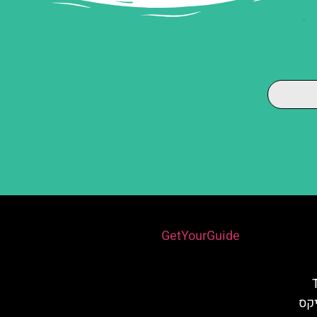
Powered by
GetYourGuide
 (THE