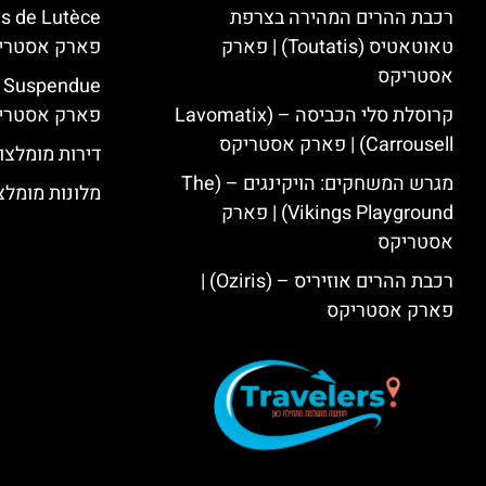
רכבת ההרים המהירה בצרפת
טאוטאטיס (Toutatis) | פארק
פארק אסטרי
אסטריקס
קרוסלת סלי הכביסה – (Lavomatix
פארק אסטרי
Carrousell) | פארק אסטריקס
דירות מומלצו
מגרש המשחקים: הויקינגים – (The
מלונות מומלצ
Vikings Playground) | פארק
אסטריקס
רכבת ההרים אוזיריס – (Oziris) |
פארק אסטריקס