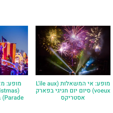
מופע: אי המשאלות (L'ile aux
מופע: מצ
voeux) סיום יום חגיגי בפארק
ristmas
אסטריקס
Parade) בפארק אסטריקס