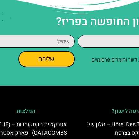
ן החופשה בפריז?
שליחה
וור וחומרים פרסומיים
פה לישון?
המלצות
Hôtel Des Trois Hiboux – מלון של
אטרקציית הקטקומבות –
קס בצרפת
CATACOMBS) | פארק אסטריקס