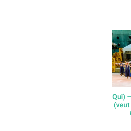
מופע: ריקוד הכריסמס – (Qui
veut la peau du Père Noël)