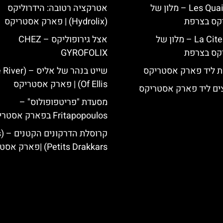
Les Quais de Lutèce – מלון של
אטרקציה רטובה: הידרוליקס
קס בצרפת
(Hydrolix) | פארק אסטריקס
La Cite Suspendue – מלון של
אצל גירופוליקס – CHEZ
קס בצרפת
GYROFOLIX
ת ליד פארק אסטריקס
שייט בנהר של אליס –
Of Ellis) | פארק אסטריקס
ים ליד פארק אסטריקס
מסעדת "פריטפופולוס" –
Fritapopoulos בפארק אסטריקס
קר
Petits Drakkars) |פארק אסטריקס